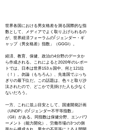
世界各国における男女格差を測る国際的な指
数として、メディアでよく取り上げられるの
が、世界経済フォーラムの｢ジェンダー・ギ
ャップ（男女格差）指数」（GGGI）。
経済、教育、保健、政治の4分野のデータか
ら作成される。これによると2020年のレポー
トでは、日本は世界153ヵ国中、何と121位
（！）。勿論（もちろん）、先進国でぶっち
ぎりの最下位だ。この話題は、色々と取り沙
汰されたので、どこかで見掛けた人も少なく
ないだろう。
一方、これに並ぶ目安として、国連開発計画
（UNDP）の｢ジェンダー不平等指数」
（Gll）がある。同指数は保健分野、エンパワ
ーメント（能力開化）、労働市場の3つの側
面から構成され、男女の不平等による人間開