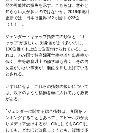
発の可能性の損失を示す。こちらは、意外と
知らない人が多いのではないか。2019年統計
更新では、日本は世界162ヵ国中で23位
（！！）。
ジェンダー・ギャップ指数での順位と、“ギ
ャップ”が激しい。対象国がより多いのに、
100位近くも上位に位置付けられている。こ
れは、わが国で妊産婦死亡率や若年出産率が
低く、中等教育以上の修学率も高く、その男
女差が小さい事実が、順位を押し上げている
とされる。
いずれにせよ、これらの指数の扱いについて
は、以下のような指摘を頭に入れておく必要
がある。
｢ジェンダーに関する総合指数は、各国をラ
ンキングすることもあって、アピール力があ
りメディア受けするが、GllにしてもGGGIに
しても、どれほど改良しようとも、複雑で多