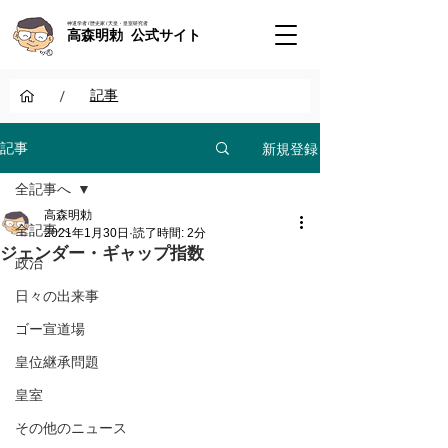
神道学者 / 歴史家 / 天皇・皇室研究者
高森明勅 公式サイト
/
記事
新規登録
記事
全記事へ
高森明勅
全記事へ
2021年1月30日
読了時間: 2分
ジェンダー・ギャップ指数
政治
日々の出来事
ゴー宣道場
皇位継承問題
皇室
その他のニュース