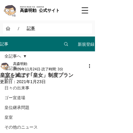
神道学者 / 歴史家 / 天皇・皇室研究者
高森明勅 公式サイト
/
記事
新規登録
記事
全記事へ
高森明勅
全記事へ
2020年11月24日
読了時間: 3分
皇室を滅ぼす｢皇女」制度プラン
政治
更新日：
2021年1月23日
日々の出来事
ゴー宣道場
皇位継承問題
皇室
その他のニュース