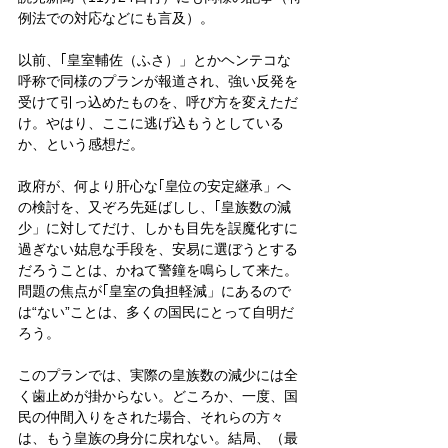
例法での対応などにも言及）。
以前、｢皇室輔佐（ふさ）」とかヘンテコな
呼称で同様のプランが報道され、強い反発を
受けて引っ込めたものを、呼び方を変えただ
け。やはり、ここに逃げ込もうとしている
か、という感想だ。
政府が、何より肝心な｢皇位の安定継承」へ
の検討を、又ぞろ先延ばしし、｢皇族数の減
少」に対してだけ、しかも目先を誤魔化すに
過ぎない姑息な手段を、安易に選ぼうとする
だろうことは、かねて警鐘を鳴らして来た。
問題の焦点が｢皇室の負担軽減」にあるので
は“ない”ことは、多くの国民にとって自明だ
ろう。
このプランでは、実際の皇族数の減少には全
く歯止めが掛からない。どころか、一度、国
民の仲間入りをされた場合、それらの方々
は、もう皇族の身分に戻れない。結局、（最