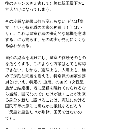
後のチャンスさえ逃して）悠仁親王殿下お1
方人だけになってしまう。
その冷厳な結果は何も変わらない（他は｢皇
女」という特別職の国家公務員〔！〕ばか
り）。これは皇室存続の決定的な危機を意味
する。にも拘らず、その現実が見えにくくな
る恐れがある。
皇位の継承を困難にし、皇室の存続そのもの
を危うくする、このような方策はとても容認
できない。しかも、憲法上も、人道上も、極
めて深刻な問題を抱える。特別職の国家公務
員とはいえ、特定の｢血統」の国民（女性皇
族がご結婚後、既に皇籍を離れておられるな
ら当然、国民なので）だけが就くことが出来
る身分を新たに設けることは、憲法における
国民平等の原則に明らかに抵触するだろう
（天皇と皇族だけが別枠。国民ではないの
で）。