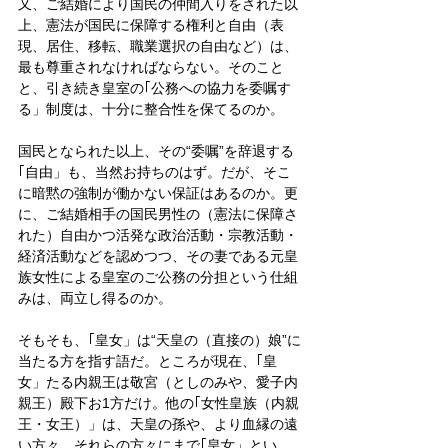
又、ご結婚により国民の仲間入りをされた以
上、憲法が国民に保障する権利と自由（表
現、居住、移転、職業選択の自由など）は、
最も尊重されなければならない。そのこと
と、引き続き皇室の｢公務への協力を委嘱す
る」制度は、十分に整合性を保てるのか。
国民となられた以上、その“委嘱”を辞退する
｢自由」も、当然お持ちのはず。だが、そこ
に暗黙の強制が働かない保証はあるのか。更
に、ご結婚相手の国民男性の（憲法に保障さ
れた）自由かつ活発な政治活動・宗教活動・
経済活動などを認めつつ、その妻である元皇
族女性による皇室のご公務の分担という仕組
みは、両立し得るのか。
そもそも、｢皇女」は“天皇の（直接の）娘”に
当たる方を指す語だ。ところが現在、｢皇
女」たる内親王は敬宮（としのみや、愛子内
親王）殿下お1方だけ。他の｢女性皇族（内親
王・女王）」は、天皇の孫や、より血縁の遠
い方々。それらの方々にまで｢皇女」とい