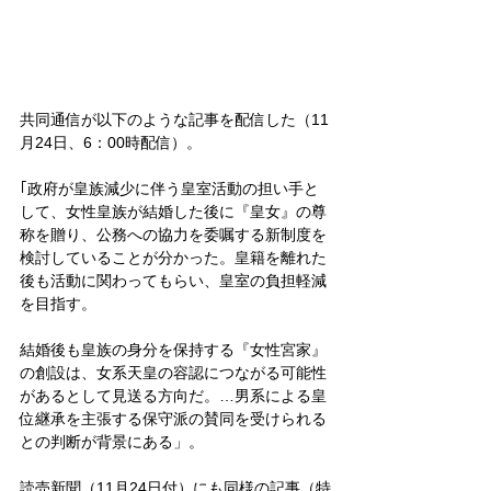
共同通信が以下のような記事を配信した（11
月24日、6：00時配信）。
｢政府が皇族減少に伴う皇室活動の担い手と
して、女性皇族が結婚した後に『皇女』の尊
称を贈り、公務への協力を委嘱する新制度を
検討していることが分かった。皇籍を離れた
後も活動に関わってもらい、皇室の負担軽減
を目指す。
結婚後も皇族の身分を保持する『女性宮家』
の創設は、女系天皇の容認につながる可能性
があるとして見送る方向だ。…男系による皇
位継承を主張する保守派の賛同を受けられる
との判断が背景にある」。
読売新聞（11月24日付）にも同様の記事（特