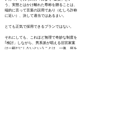
う、実態とはかけ離れた尊称を贈ることは、
端的に言って言葉の誤用であり（むしろ詐称
に近い）、決して適当ではあるまい。
とても正気で採用できるプランではない。
それにしても、これほど無理で奇妙な制度を
｢検討」しながら、男系派が唱える旧宮家案
は一顧だにしないということは、一体、何を
意味するか。政府自体、それが現実的な選択
肢になり得ないことを、よく分かっている事
実を示している。
しかし、それでいながら男系派の｢賛同」を
得ようとするから、かくも奇怪な制度を持ち
出す羽目に陥ることになる。しかし、男系維
持に何の役にも立たず（！）、ただ皇室の存
続を危うくするだけの、こんなプランに賛同
する｢保守派（男系派）」など、本当に存在
するのか。