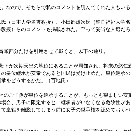
た。なので、そちらで私のコメントを読んでくれた人もいる
章氏（日本大学名誉教授）、小田部雄次氏（静岡福祉大学名
誉教授）らのコメントも掲載された。至って妥当な人選だろ
、冒頭部分だけを引用させて戴くと、以下の通り。
宮殿下が次期天皇の地位にあることが周知され、将来の悠仁
』の皇位継承が安泰であると国民は受け止めた。皇位継承の
継承をどうするかだ」（百地氏）
方々のご子孫が皇位を継承することが、もっとも望ましい安
の場合、男子に限定すると、継承者がいなくなる危険性があ
して皇籍を離脱してしまう前に女子の継承権を認めておくべ