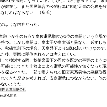
子高齢化が深刻になっている。しかし、現行憲法下では、象
皇が健在し、また国民統合の公的行為に励む天皇の公務を分
しなければならない」（所氏）
次のような内容だった。
篠宮殿下が今の時点で皇位継承順位が1位の皇嗣という立場
を持つ。しかし皇嗣は、皇太子や皇太孫と異なり、必ずしも
い。秋篠宮殿下の場合、天皇陛下より5歳お若いだけなので
れた後、実際に即位されるとは考えにくい。
指して検討する際、秋篠宮殿下の即位を既定の事実のように
を可能にしてきた非嫡出による継承の可能性が無くなった現
答を探るべきだ。一部で唱えられる旧宮家系男性の皇籍取得
られてきた歴史を考えれば、安定継承につながらない。他の
いないようだ」
統問題
立皇嗣の礼
位継承問題