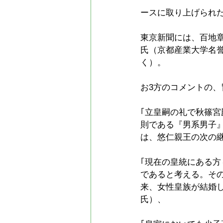
ースに取り上げられ
東京新聞には、百地
氏（京都産業大学名
く）。
お3方のコメントの
｢立皇嗣の礼で秋篠
則である『男系男子
は、悠仁親王の次の
｢現在の皇統にある
であると考える。そ
来、女性皇族が結婚
氏）、