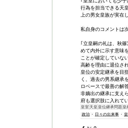
｢皇室においても少
行為を担当できる天
上の男女皇族が実在
私自身のコメントは
｢立皇嗣の礼は、秋
めて内外に示す意味
ことが確定していな
高齢を理由に退位さ
皇位の安定継承を目
く、過去の男系継承
ロベースで最善の解
非嫡出の継承に支え
府も選択肢に入れて
皇室
天皇
皇位継承問題
皇
政治
日々の出来事
皇