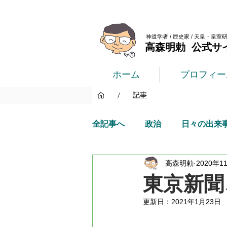
神道学者 / 歴史家 / 天皇・皇室
高森明勅 公式サ
ホーム
プロフィー
/
記事
全記事へ
政治
日々の出来
高森明勅
2020年1
東京新聞
更新日：
2021年1月23日