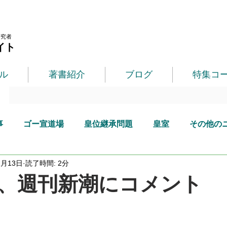
研究者
イト
ル
著書紹介
ブログ
特集コ
事
ゴー宣道場
皇位継承問題
皇室
その他の
1月13日
読了時間: 2分
、週刊新潮にコメント