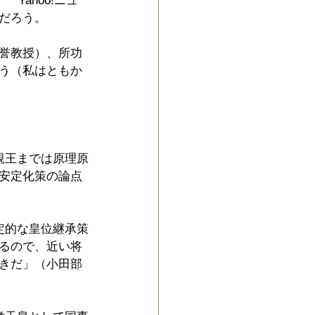
Yahoo!ニュ
だろう。
誉教授）、所功
う（私はともか
親王までは原理原
安定化策の論点
定的な皇位継承策
るので、近い将
きだ」（小田部