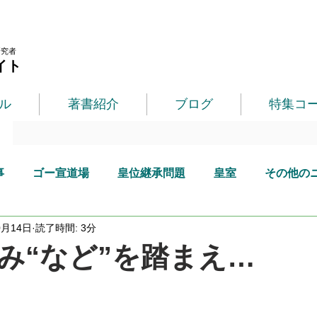
研究者
イト
ル
著書紹介
ブログ
特集コ
事
ゴー宣道場
皇位継承問題
皇室
その他の
0月14日
読了時間: 3分
み“など”を踏まえ…