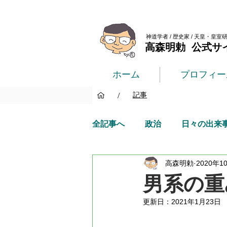
神道学者 / 歴史家 / 天皇・皇室
高森明勅 公式サ
ホーム
プロフィー
/
記事
全記事へ
政治
日々の出来
高森明勅
2020年1
男系の重
更新日：
2021年1月23日