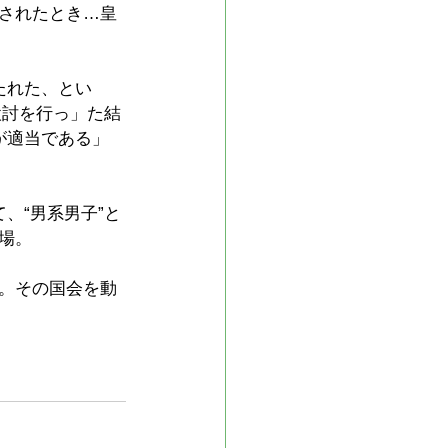
されたとき…皇
たれた、とい
検討を行っ」た結
が適当である」
、“男系男子”と
場。
。その国会を動