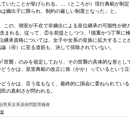
れていたことが挙げられる。…（ところが）現行典範が制定
のは嫡出子に限られ、制約の厳しい制度となった」と。
然、この、側室が不在で非嫡出による皇位継承の可能性が絶
も含まれる。従って、②を前提としつつ、｢慎重かつ丁寧に
皇位継承資格については、女子や女系の皇族に拡大すること
結論（④）に至る道筋も、決して排除されていない。
｢世襲」のみを規定しており、その世襲の具体的な形として
かどうかは、皇室典範の改正に係（かか）っているという立
かどうかは、言う迄もなく、最終的に国会に委ねられている
国民の真剣さが問われる。
治
男系
女系
皇統問題
菅義偉
室