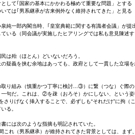
けとして｢国家の基本にかかわる極めて重要な問題」とする
ついては｢男系継承が古来例外なく維持されてきた」と見る
小泉純一郎内閣当時、｢皇室典範に関する有識者会議」が提
している（同会議が実施したヒアリングでは私も意見陳述す
国民は殆（ほとん）どいないだろう。
上の疑義を挟む余地はあっても、政府として一貫した立場を
取り組み（慎重かつ丁寧に検討…③）に繋（つな）ぐ際の、
う一句だ。これは、②を疎（おろそ）かにしない、という姿
をさりげなく挿入することで、必ずしも“それだけ”に拘（
ている。
告書には次のような指摘も明記されていた。
期間これ（男系継承）が維持されてきた背景としては、まず