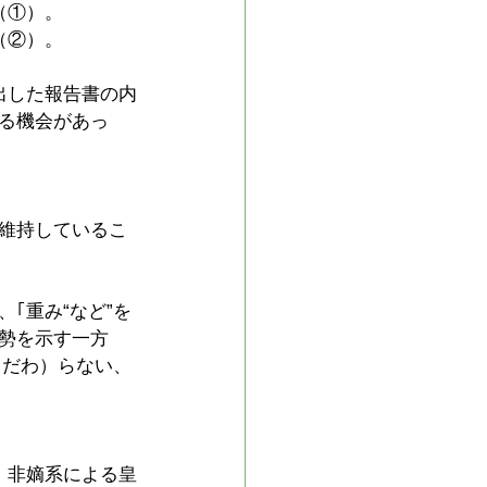
（①）。
（②）。
出した報告書の内
る機会があっ
維持しているこ
｢重み“など”を
勢を示す一方
こだわ）らない、
、非嫡系による皇