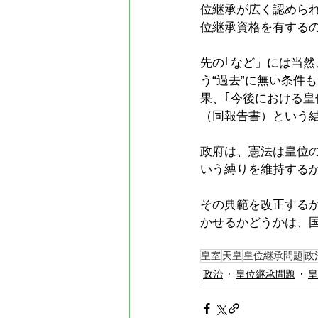
位継承が広く認めら
位継承資格を有する
先の｢など」には当
う“過去”に無い条件
果、｢今後における
（同報告書）という
政府は、憲法は皇位の
いう縛りを維持する
その典範を改正する
かせるかどうかは、
皇室
天皇
皇位継承問題
政
政治
皇位継承問題
皇