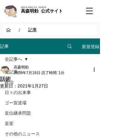
神道学者 / 歴史家 / 天皇・皇室研究者
高森明勅 公式サイト
/
記事
新規登録
記事
全記事へ
高森明勅
全記事へ
2020年7月18日
読了時間: 1分
話術
政治
更新日：
2021年1月27日
日々の出来事
ゴー宣道場
皇位継承問題
皇室
その他のニュース