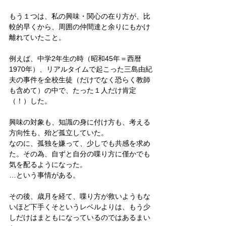
もう１つは、私の興味・関心の在り方が、比
較的早くから、周囲の仲間達と余りにもかけ
離れていたこと。
例えば、中学2年生の時（昭和45年＝西暦
1970年）、リアルタイムで起こった三島由紀
夫の事件を全校生徒（だけでなく恐らく教師
も含めて）の中で、たった１人だけ肯定
（！）した。
興味の対象も、知識の身に付け方も、考える
方向性も、殆ど孤立していた。
なのに、孤独を嫌って、少しでも共感を求め
た。その為、自ずと自分の喋り方に僅かでも
気を配るようになった。
…という事情がある。
その後、歳月を経て、喋り方が救いようもな
いほど下手くそというレベルよりは、もう少
しだけはまともになっているのではあるまい