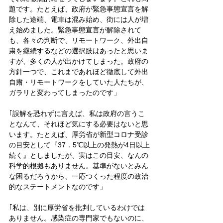
題です。たとえば、政府が緊急事態宣言を解
除した途端、電車は混み始め、街には人が増
え始めました。緊急事態宣言が解除されて
も、各々の判断で、リモートワーク、外出自
粛を継続するなどの選択肢はあったと思いま
すが、多くの人が出かけてしまった。政府の
方針一つで、これまであれほど徹底して外出
自粛・リモートワークをしていた人たちが、
ガラリと変わってしまったのです」
｢誤解を恐れずに言えば、私は政府の言うこ
となんて、それほど気にする必要はないと思
います。たとえば、厚労省が新型コロナ受診
の目安として『37．5℃以上の発熱が4日以上
続く』としましたが、実はこの目安、なんの
科学的根拠もありません。基準がないとみん
な困るだろうから、一応つくった程度の政治
的なステートメントなのです」
｢私は、別に厚労省を批判しているわけでは
ありません。感染症の専門家でもないのに、