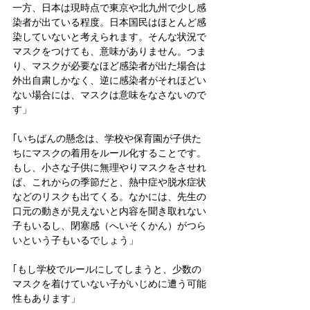
一方、日本は現時点で東京や北九州で少し感
染者が出ている程度。日本国民はほとんど感
染していないと考えられます。そんな状況で
マスクをつけても、意味がありません。つま
り、マスクが必要なほど感染者が出た場合は
外出自粛しかなく、逆に感染者がそれほどい
ない場合には、マスクは意味をなさないので
す」
｢いちばんの懸念は、学校や保育園が子供た
ちにマスクの着用をルール化することです。
もし、小さな子供に無理やりマスクをさせれ
ば、これからの季節だと、熱中症や脱水症状
などのリスクも出てくる。なかには、先生の
口元の動きが見えないと内容を聞き取れない
子もいるし、閉塞感（へいそくかん）がつら
いという子もいるでしょう」
｢もし学校でルールにしてしまうと、少数の
マスクを着けていない子がいじめに遭う可能
性もあります」