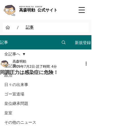
神道学者 / 歴史家 / 天皇・皇室研究者
高森明勅 公式サイト
/
記事
新規登録
記事
全記事へ
高森明勅
全記事へ
2020年7月2日
読了時間: 4分
同調圧力は感染症に危険！
政治
日々の出来事
ゴー宣道場
皇位継承問題
皇室
その他のニュース