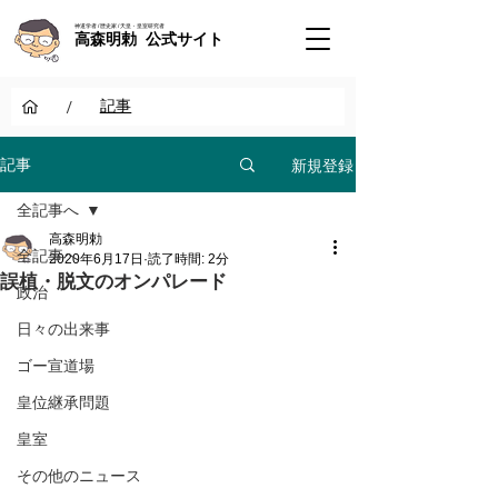
神道学者 / 歴史家 / 天皇・皇室研究者
高森明勅 公式サイト
/
記事
新規登録
記事
全記事へ
高森明勅
全記事へ
2020年6月17日
読了時間: 2分
誤植・脱文のオンパレード
政治
日々の出来事
ゴー宣道場
皇位継承問題
皇室
その他のニュース