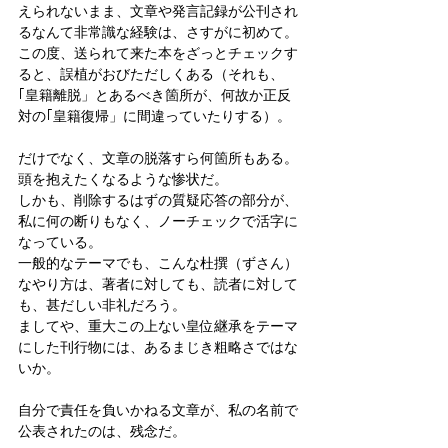
えられないまま、文章や発言記録が公刊され
るなんて非常識な経験は、さすがに初めて。
この度、送られて来た本をざっとチェックす
ると、誤植がおびただしくある（それも、
｢皇籍離脱」とあるべき箇所が、何故か正反
対の｢皇籍復帰」に間違っていたりする）。
だけでなく、文章の脱落すら何箇所もある。
頭を抱えたくなるような惨状だ。
しかも、削除するはずの質疑応答の部分が、
私に何の断りもなく、ノーチェックで活字に
なっている。
一般的なテーマでも、こんな杜撰（ずさん）
なやり方は、著者に対しても、読者に対して
も、甚だしい非礼だろう。
ましてや、重大この上ない皇位継承をテーマ
にした刊行物には、あるまじき粗略さではな
いか。
自分で責任を負いかねる文章が、私の名前で
公表されたのは、残念だ。