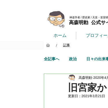
神道学者 / 歴史家 / 天皇・皇室
高森明勅 公式サ
ホーム
プロフィー
/
記事
全記事へ
政治
日々の出来
高森明勅
2020年4
旧宮家か
更新日：
2021年3月21日