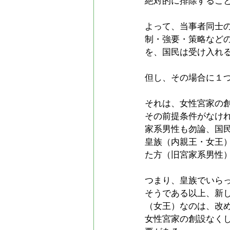
絶対的に排除するこ
よって、当事者同士の
制・強要・策略など
を、国民は受け入れ
但し、その場合に１
それは、女性宮家の
その前提条件がなけ
家系男性も勿論、国
皇族（内親王・女王
た方（旧宮家系男性
つまり、皇族でいら
そうである以上、新
（女王）なのは、改
女性宮家の創設なく