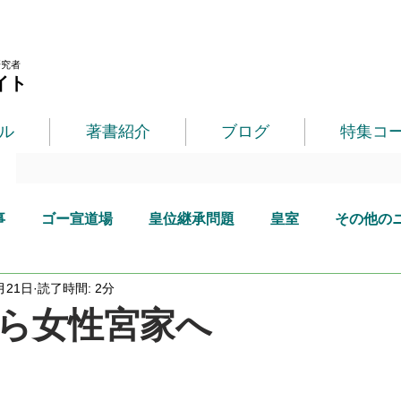
研究者
イト
ル
著書紹介
ブログ
特集コ
事
ゴー宣道場
皇位継承問題
皇室
その他の
月21日
読了時間: 2分
ら女性宮家へ