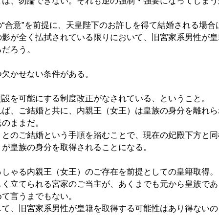
とは、勿論できない。それも逆の強制・強要になってしまう
“合意”を前提に、天皇陛下のお許しを得て結婚される場合
の影が全く払拭されている限りにおいて、旧宮家系男性が皇
るだろう。
つ欠かせない条件がある。
創設を可能にする制度改正がなされている、ということ。
れば、ご結婚と共に、内親王（女王）は皇族の身分を離れら
民のままだ。
）とのご結婚という手順を踏むことで、現在の妃殿下方と同
）が皇族の身分を取得されることになる。
っしゃる内親王（女王）のご存在を前提としての皇籍取得。
しく立てられる宮家のご当主が、あくまでも元から皇族であ
めて言うまでもない。
して、旧宮家系男性が皇籍を取得する可能性はあり得ないの