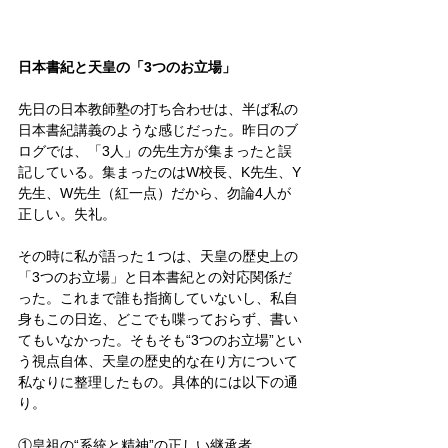
日本書紀と天皇の「3つのお立場」
先日の日本教師塾の打ち合わせは、半ば私の
日本書紀講義のような感じだった。昨日のブ
ログでは、「3人」の先生方が集まったと誤
記している。集まったのはW校長、K先生、Y
先生、W先生（紅一点）だから、勿論4人が
正しい。失礼。
その時に私が語った１つは、天皇の歴史上の
「3つのお立場」と日本書紀との対応関係だ
った。これまで誰も指摘していないし、私自
身もこの日迄、どこでも喋っておらず、書い
てもいなかった。そもそも“3つのお立場”とい
う視点自体、天皇の歴史的な在り方について
私なりに整理したもの。具体的には以下の通
り。
①皇祖の“系統と精神”の正しい継承者