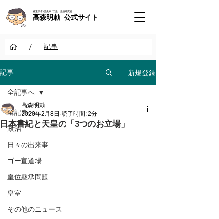
神道学者 / 歴史家 / 天皇・皇室研究者
高森明勅 公式サイト
/
記事
新規登録
記事
全記事へ
高森明勅
全記事へ
2020年2月8日
読了時間: 2分
日本書紀と天皇の「3つのお立場」
政治
日々の出来事
ゴー宣道場
皇位継承問題
皇室
その他のニュース