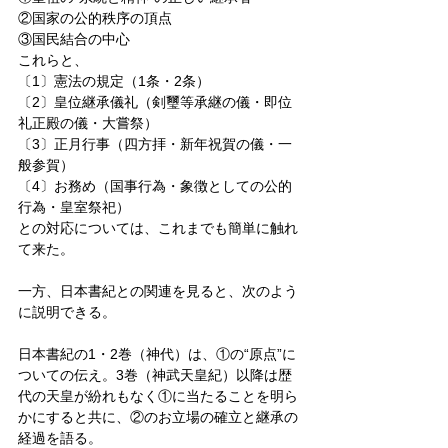
②国家の公的秩序の頂点
③国民結合の中心
これらと、
〔1〕憲法の規定（1条・2条）
〔2〕皇位継承儀礼（剣璽等承継の儀・即位
礼正殿の儀・大嘗祭）
〔3〕正月行事（四方拝・新年祝賀の儀・一
般参賀）
〔4〕お務め（国事行為・象徴としての公的
行為・皇室祭祀）
との対応については、これまでも簡単に触れ
て来た。
一方、日本書紀との関連を見ると、次のよう
に説明できる。
日本書紀の1・2巻（神代）は、①の“原点”に
ついての伝え。3巻（神武天皇紀）以降は歴
代の天皇が紛れもなく①に当たることを明ら
かにすると共に、②のお立場の確立と継承の
経過を語る。