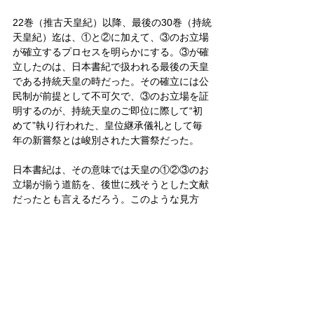
22巻（推古天皇紀）以降、最後の30巻（持統
天皇紀）迄は、①と②に加えて、③のお立場
が確立するプロセスを明らかにする。③が確
立したのは、日本書紀で扱われる最後の天皇
である持統天皇の時だった。その確立には公
民制が前提として不可欠で、③のお立場を証
明するのが、持統天皇のご即位に際して“初
めて”執り行われた、皇位継承儀礼として毎
年の新嘗祭とは峻別された大嘗祭だった。
日本書紀は、その意味では天皇の①②③のお
立場が揃う道筋を、後世に残そうとした文献
だったとも言えるだろう。このような見方
も、教師塾の研修会ではもう少し詳しく話を
してみたい。
皇室