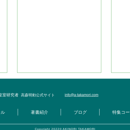
・皇室研究者
高森明勅公式サイト
info@
a-takamori.com
ール
著書紹介
ブログ
特集コー
Copyright 2022© AKINORI TAKAMORI