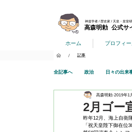
神道学者 / 歴史家 / 天皇・皇室
高森明勅 公式サ
ホーム
プロフィー
/
記事
全記事へ
政治
日々の出来
高森明勅
2019年1
2月ゴー
昨年12月、海上自衛
「祝天皇陛下御在位3