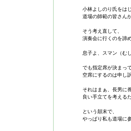
小林よしのり氏をは
道場の師範の皆さん
そう考え直して、
演奏会に行くのを諦
息子よ、スマン（む
でも指定席が決まっ
空席にするのは申し
それはまぁ、長男に
良い手立てを考える
という顛末で、
やっぱり私も道場に