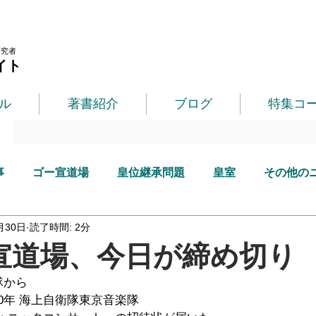
研究者
イト
ル
著書紹介
ブログ
特集コ
事
ゴー宣道場
皇位継承問題
皇室
その他の
月30日
読了時間: 2分
宣道場、今日が締め切り
隊から
0年 海上自衛隊東京音楽隊 