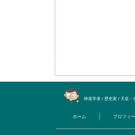
神道学者 / 歴史家 / 天皇
ホーム
プロフィ