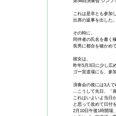
第58回演奏会 シン
これは是非とも参加
出席の返事を出した
その時に、
同伴者の氏名を書く
長男に都合を確かめ
彼女は、
昨年5月3日に少し広
ゴー宣道場にも、参
演奏会の後には3人
…こうして先日、「
これはいよいよ当日
と思って改めて日付
2月10日午後1時開場