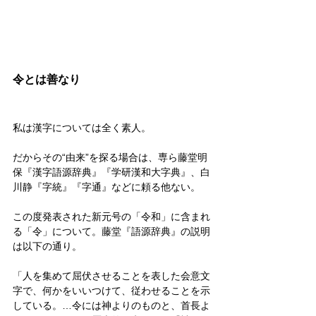
令とは善なり
私は漢字については全く素人。
だからその“由来”を探る場合は、専ら藤堂明
保『漢字語源辞典』『学研漢和大字典』、白
川静『字統』『字通』などに頼る他ない。
この度発表された新元号の「令和」に含まれ
る「令」について。藤堂『語源辞典』の説明
は以下の通り。
「人を集めて屈伏させることを表した会意文
字で、何かをいいつけて、従わせることを示
している。…令には神よりのものと、首長よ