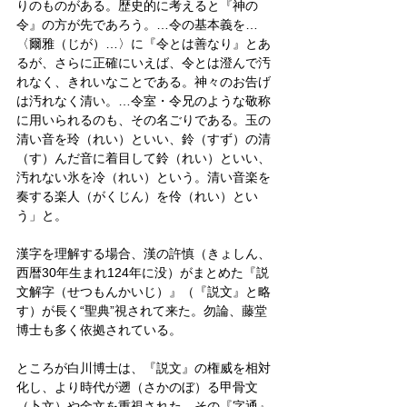
りのものがある。歴史的に考えると『神の
令』の方が先であろう。…令の基本義を…
〈爾雅（じが）…〉に『令とは善なり』とあ
るが、さらに正確にいえば、令とは澄んで汚
れなく、きれいなことである。神々のお告げ
は汚れなく清い。…令室・令兄のような敬称
に用いられるのも、その名ごりである。玉の
清い音を玲（れい）といい、鈴（すず）の清
（す）んだ音に着目して鈴（れい）といい、
汚れない氷を冷（れい）という。清い音楽を
奏する楽人（がくじん）を伶（れい）とい
う」と。
漢字を理解する場合、漢の許慎（きょしん、
西暦30年生まれ124年に没）がまとめた『説
文解字（せつもんかいじ）』（『説文』と略
す）が長く“聖典”視されて来た。勿論、藤堂
博士も多く依拠されている。
ところが白川博士は、『説文』の権威を相対
化し、より時代が遡（さかのぼ）る甲骨文
（卜文）や金文を重視された。その『字通』