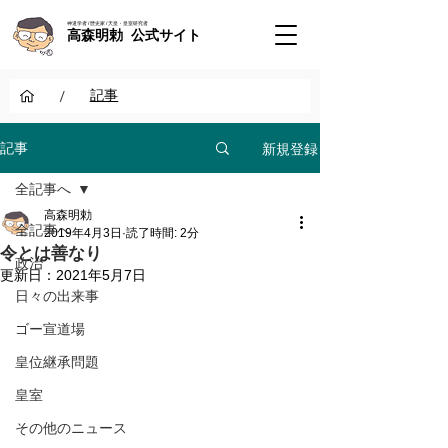
神道学者 / 歴史家 / 天皇・皇室研究者
高森明勅 公式サイト
/
記事
新規登録
記事
全記事へ
高森明勅
全記事へ
2019年4月3日
読了時間: 2分
令とは善なり
政治
更新日：
2021年5月7日
日々の出来事
ゴー宣道場
皇位継承問題
皇室
その他のニュース