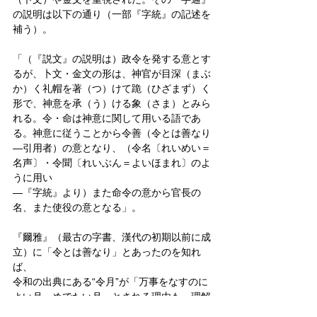
の説明は以下の通り（一部『字統』の記述を
補う）。
「（『説文』の説明は）政令を発する意とす
るが、卜文・金文の形は、神官が目深（まぶ
か）く礼帽を著（つ）けて跪（ひざまず）く
形で、神意を承（う）ける象（さま）とみら
れる。令・命は神意に関して用いる語であ
る。神意に従うことから令善（令とは善なり
―引用者）の意となり、（令名〔れいめい＝
名声〕・令聞〔れいぶん＝よいほまれ〕のよ
うに用い
―『字統』より）また命令の意から官長の
名、また使役の意となる」。
『爾雅』（最古の字書、漢代の初期以前に成
立）に「令とは善なり」とあったのを知れ
ば、
令和の出典にある“令月”が「万事をなすのに
よい月、めでたい月」とされる理由も、理解
できるだろう。「令夫人」「ご令嬢」といっ