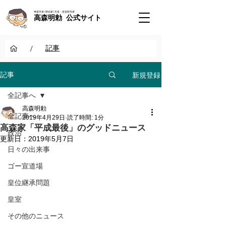
神道学者 / 歴史家 / 天皇・皇室研究者
高森明勅 公式サイト
/
記事
新規登録
記事
全記事へ
高森明勅
全記事へ
2019年4月29日
読了時間: 1分
高森家「平成最後」のグッドニュース
政治
更新日：
2019年5月7日
日々の出来事
ゴー宣道場
皇位継承問題
皇室
その他のニュース