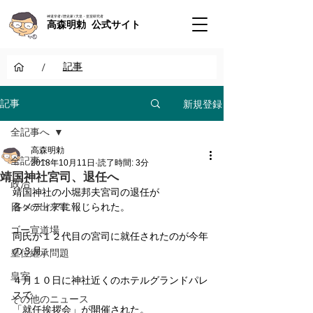
神道学者 / 歴史家 / 天皇・皇室研究者
高森明勅 公式サイト
/
記事
新規登録
記事
全記事へ
高森明勅
全記事へ
2018年10月11日
読了時間: 3分
靖国神社宮司、退任へ
政治
靖国神社の小堀邦夫宮司の退任が
日々の出来事
各メディアに報じられた。
ゴー宣道場
同氏が１２代目の宮司に就任されたのが今年
の３月。
皇位継承問題
皇室
４月１０日に神社近くのホテルグランドパレ
スで
その他のニュース
「就任挨拶会」が開催された。