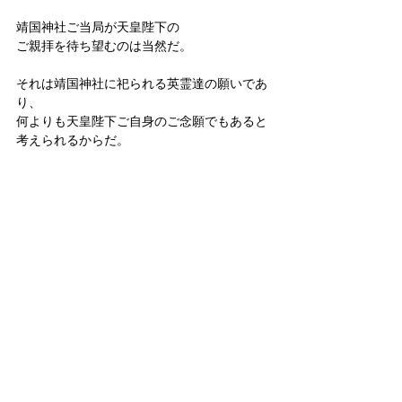
靖国神社ご当局が天皇陛下の
ご親拝を待ち望むのは当然だ。
それは靖国神社に祀られる英霊達の願いであ
り、
何よりも天皇陛下ご自身のご念願でもあると
考えられるからだ。
しかし、その為には、
それを実現し得る環境を十分に整えるのが先
決だ、
という事を知らねばならない。
その際、靖国神社が既に（！）
天皇陛下からどれだけ厚くお気持ちを掛けて
戴いているか、その事実への深い感謝を改め
て肝に銘じるべきだ。
来年は靖国神社ご創建１５０年
という大切な節目の年に当たる。