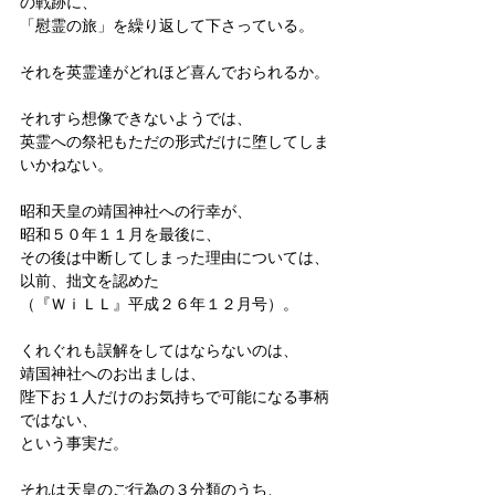
の戦跡に、
「慰霊の旅」を繰り返して下さっている。
それを英霊達がどれほど喜んでおられるか。
それすら想像できないようでは、
英霊への祭祀もただの形式だけに堕してしま
いかねない。
昭和天皇の靖国神社への行幸が、
昭和５０年１１月を最後に、
その後は中断してしまった理由については、
以前、拙文を認めた
（『ＷｉＬＬ』平成２６年１２月号）。
くれぐれも誤解をしてはならないのは、
靖国神社へのお出ましは、
陛下お１人だけのお気持ちで可能になる事柄
ではない、
という事実だ。
それは天皇のご行為の３分類のうち、