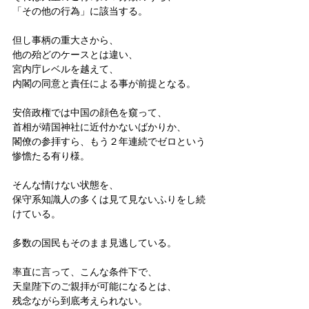
「その他の行為」に該当する。
但し事柄の重大さから、
他の殆どのケースとは違い、
宮内庁レベルを越えて、
内閣の同意と責任による事が前提となる。
安倍政権では中国の顔色を窺って、
首相が靖国神社に近付かないばかりか、
閣僚の参拝すら、もう２年連続でゼロという
惨憺たる有り様。
そんな情けない状態を、
保守系知識人の多くは見て見ないふりをし続
けている。
多数の国民もそのまま見逃している。
率直に言って、こんな条件下で、
天皇陛下のご親拝が可能になるとは、
残念ながら到底考えられない。