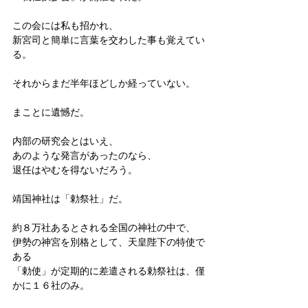
この会には私も招かれ、
新宮司と簡単に言葉を交わした事も覚えてい
る。
それからまだ半年ほどしか経っていない。
まことに遺憾だ。
内部の研究会とはいえ、
あのような発言があったのなら、
退任はやむを得ないだろう。
靖国神社は「勅祭社」だ。
約８万社あるとされる全国の神社の中で、
伊勢の神宮を別格として、天皇陛下の特使で
ある
「勅使」が定期的に差遣される勅祭社は、僅
かに１６社のみ。