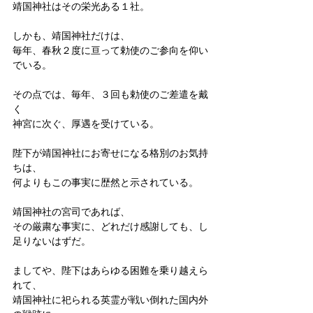
靖国神社はその栄光ある１社。
しかも、靖国神社だけは、
毎年、春秋２度に亘って勅使のご参向を仰い
でいる。
その点では、毎年、３回も勅使のご差遣を戴
く
神宮に次ぐ、厚遇を受けている。
陛下が靖国神社にお寄せになる格別のお気持
ちは、
何よりもこの事実に歴然と示されている。
靖国神社の宮司であれば、
その厳粛な事実に、どれだけ感謝しても、し
足りないはずだ。
ましてや、陛下はあらゆる困難を乗り越えら
れて、
靖国神社に祀られる英霊が戦い倒れた国内外