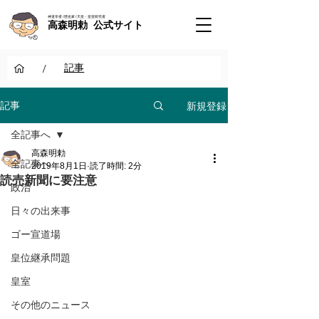
神道学者 / 歴史家 / 天皇・皇室研究者
高森明勅 公式サイト
/
記事
新規登録
記事
全記事へ
高森明勅
全記事へ
2019年8月1日
読了時間: 2分
読売新聞に要注意
政治
日々の出来事
ゴー宣道場
皇位継承問題
皇室
その他のニュース