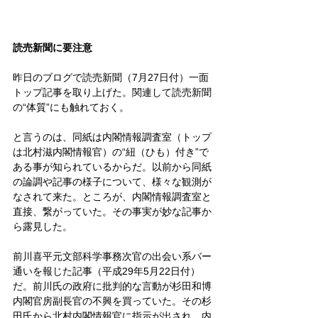
読売新聞に要注意
昨日のブログで読売新聞（7月27日付）一面
トップ記事を取り上げた。関連して読売新聞
の“体質”にも触れておく。
と言うのは、同紙は内閣情報調査室（トップ
は北村滋内閣情報官）の“紐（ひも）付き”で
ある事が知られているからだ。以前から同紙
の論調や記事の様子について、様々な観測が
なされて来た。ところが、内閣情報調査室と
直接、繋がっていた。その事実が妙な記事か
ら露見した。
前川喜平元文部科学事務次官の出会い系バー
通いを報じた記事（平成29年5月22日付）
だ。前川氏の政府に批判的な言動が杉田和博
内閣官房副長官の不興を買っていた。その杉
田氏から北村内閣情報官に指示が出され、内