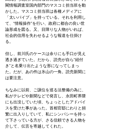
閣情報調査室国内部門のマスコミ担当班を動
かした。マスコミ担当班は各種メディアに
「太いパイプ」を持っている。それを利用し
て、“情報操作”を行い、政府に都合の良い世
論形成を図る。又、目障りな人物がいれば、
社会的信用を失わせるような報道を仕掛け
る。
但し、前川氏のケースは余りにも手口が見え
透き過ぎていた。だから、読売が自ら“紐付
き”と名乗り出たような形になってしまっ
た。だが、あの件は氷山の一角。読売新聞に
は要注意。
ちなみに以前、ご譲位を巡る法整備の為に、
私がテレビや新聞などで発言し、永田町界隈
にも出没していた頃、ちょっとしたアドバイ
スを受けた事があった。首相官邸にわりと頻
繁に出入りしていて、私にシンパシーを持っ
て下さっている方が、さる信頼できる人物を
介して、伝言を寄越してくれた。