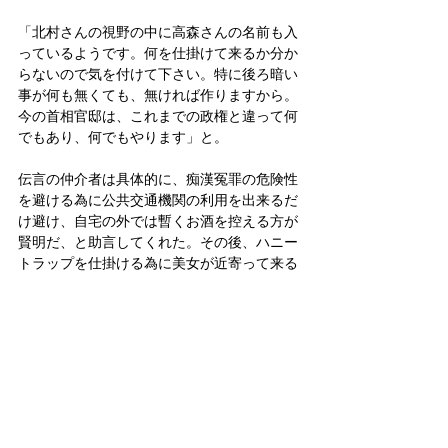
「北村さんの視野の中に高森さんの名前も入
っているようです。何を仕掛けて来るか分か
らないので気を付けて下さい。特に後ろ暗い
事が何も無くても、無ければ作りますから。
今の首相官邸は、これまでの政権と違って何
でもあり、何でもやります」と。
伝言の仲介者は具体的に、痴漢冤罪の危険性
を避ける為に公共交通機関の利用を出来るだ
け避け、自宅の外では暫くお酒を控える方が
賢明だ、と助言してくれた。その後、ハニー
トラップを仕掛ける為に美女が近寄って来る
かと思ったが、それは無かった。
政治
皇室