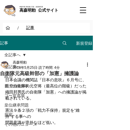
神道学者 / 歴史家 / 天皇・皇室研究者
高森明勅 公式サイト
/
記事
新規登録
記事
全記事へ
高森明勅
全記事へ
2018年5月25日
読了時間: 4分
自衛隊元高級幹部の「加憲」擁護論
政治
日本会議の機関誌『日本の息吹』６月号に、
日々の出来事
航空自衛隊の元空将（最高位の階級）だった
織田邦男氏の自衛隊「加憲」への擁護論が掲
ゴー宣道場
載されている。
皇位継承問題
憲法９条２項の「戦力不保持」規定を“維
皇室
持”する事への
問題意識が意外なほど低い。
その他のニュース