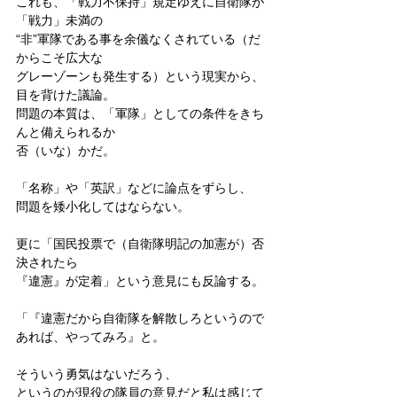
これも、「戦力不保持」規定ゆえに自衛隊が
「戦力」未満の
“非”軍隊である事を余儀なくされている（だ
からこそ広大な
グレーゾーンも発生する）という現実から、
目を背けた議論。
問題の本質は、「軍隊」としての条件をきち
んと備えられるか
否（いな）かだ。
「名称」や「英訳」などに論点をずらし、
問題を矮小化してはならない。
更に「国民投票で（自衛隊明記の加憲が）否
決されたら
『違憲』が定着」という意見にも反論する。
「『違憲だから自衛隊を解散しろというので
あれば、やってみろ』と。
そういう勇気はないだろう、
というのが現役の隊員の意見だと私は感じて