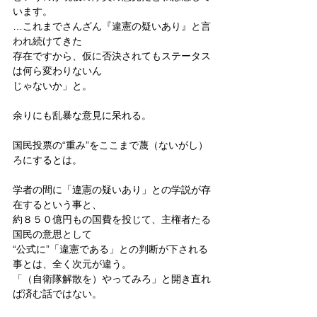
います。
…これまでさんざん『違憲の疑いあり』と言
われ続けてきた
存在ですから、仮に否決されてもステータス
は何ら変わりないん
じゃないか」と。
余りにも乱暴な意見に呆れる。
国民投票の“重み”をここまで蔑（ないがし）
ろにするとは。
学者の間に「違憲の疑いあり」との学説が存
在するという事と、
約８５０億円もの国費を投じて、主権者たる
国民の意思として
“公式に”「違憲である」との判断が下される
事とは、全く次元が違う。
「（自衛隊解散を）やってみろ」と開き直れ
ば済む話ではない。