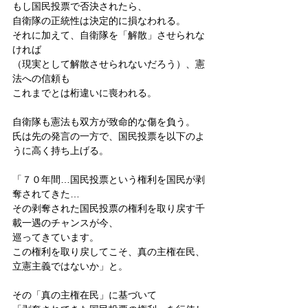
もし国民投票で否決されたら、
自衛隊の正統性は決定的に損なわれる。
それに加えて、自衛隊を「解散」させられな
ければ
（現実として解散させられないだろう）、憲
法への信頼も
これまでとは桁違いに喪われる。
自衛隊も憲法も双方が致命的な傷を負う。
氏は先の発言の一方で、国民投票を以下のよ
うに高く持ち上げる。
「７０年間…国民投票という権利を国民が剥
奪されてきた…
その剥奪された国民投票の権利を取り戻す千
載一遇のチャンスが今、
巡ってきています。
この権利を取り戻してこそ、真の主権在民、
立憲主義ではないか」と。
その「真の主権在民」に基づいて