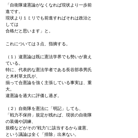
「自衛隊違憲論がなくなれば現状より一歩前
進です。
現状より１ミリでも前進すればそれは政治と
しては
合格だと思います」と。
これについては３点、指摘する。
（１）違憲論は既に憲法学界でも勢いが衰え
ている。
特に、代表的な憲法学者である長谷部恭男氏
と木村草太氏が、
揃って合憲論を強く主張している事実は、重
大。
違憲論を過大に評価し過ぎ。
（２）自衛隊を憲法に「明記」しても、
「戦力不保持」規定が残れば、現状の自衛隊
の装備や訓練、
規模などがその“戦力”に該当するから違憲、
という議論は全く「排除」出来ない。