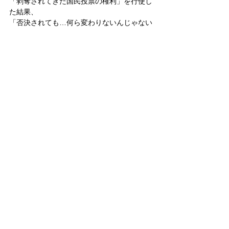
「剥奪されてきた国民投票の権利」を行使し
た結果、
「否決されても…何ら変わりないんじゃない
か」というのは、
支離滅裂。
およそ「立憲主義」とは相容れない。
氏は「不毛な議論（違憲論）は現場の隊員に
ボディーブローのように効いてきます」とも
言う。
ならば国民投票での否決は、
隊員のモチベーションの面で殆どノックアウ
トパンチではないか。
元自衛隊高級幹部の発言ながら、
「戦力不保持」の深刻な問題性を、
真面目に受け止めているようには見えない。
その上、「剥奪されてきた国民投票の権利」
を侮り過ぎている。