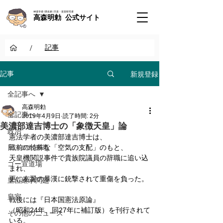
神道学者 / 歴史家 / 天皇・皇室研究者
高森明勅 公式サイト
/
記事
新規登録
記事
全記事へ
高森明勅
全記事へ
2019年4月9日
読了時間: 2分
美濃部達吉博士の「象徴天皇」論
政治
憲法学者の美濃部達吉博士は、
日々の出来事
戦前の特殊な「空気の支配」のもと、
天皇機関説事件で貴族院議員の辞職に追い込
ゴー宣道場
まれ、
更に右翼の暴漢に銃撃されて重傷を負った。
皇位継承問題
皇室
戦後には『日本国憲法原論』
（昭和24年、同27年に補訂版）を刊行されて
その他のニュース
いる。