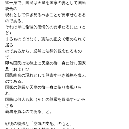
御一身で、国民は天皇を国家の姿として国民
統合の
現れとして仰ぎ見るべきことが要求せらるる
のである。
それは単に倫理的感情的の要求たるに止（と
ど）
まるものではなく、憲法の正文で定められて
居る
のであるから、必然に法律的観念たるもの
で、
即ち国民は法律上に天皇の御一身に対し国家
及（およ）び
国民統合の現れとして尊崇すべき義務を負ふ
のである。
国家の尊厳が天皇の御一身に依り表現せら
れ、
国民は何人も其（そ）の尊厳を冒涜すべから
ざる
義務を負ふのである」と。
戦後の特殊な「空気の支配」のもと、