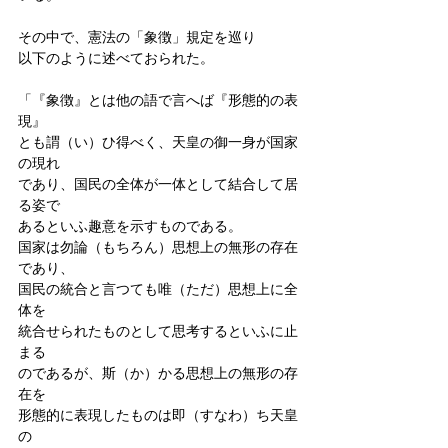
その中で、憲法の「象徴」規定を巡り
以下のように述べておられた。
「『象徴』とは他の語で言へば『形態的の表
現』
とも謂（い）ひ得べく、天皇の御一身が国家
の現れ
であり、国民の全体が一体として結合して居
る姿で
あるといふ趣意を示すものである。
国家は勿論（もちろん）思想上の無形の存在
であり、
国民の統合と言つても唯（ただ）思想上に全
体を
統合せられたものとして思考するといふに止
まる
のであるが、斯（か）かる思想上の無形の存
在を
形態的に表現したものは即（すなわ）ち天皇
の