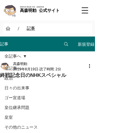
神道学者 / 歴史家 / 天皇・皇室研究者
高森明勅 公式サイト
/
記事
新規登録
記事
全記事へ
高森明勅
全記事へ
2019年8月19日
読了時間: 2分
終戦記念日のNHKスペシャル
政治
日々の出来事
ゴー宣道場
皇位継承問題
皇室
その他のニュース