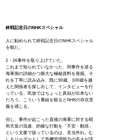
終戦記念日のNHKスペシャル
人に勧められて終戦記念日のNHKスペシャル
を観た。
2・26事件を取り上げていた。
これまで知られていなかった、同事件を巡る
海軍側の詳細かつ膨大な極秘資料を発掘。そ
れを丁寧に読み込み、既に90歳、100歳を越
えた関係者を探し出して、インタビューを行
っている。民放ではちょっと真似が出来ない
だろう。こういう番組を観るとNHKの存在意
義を感じる。
但し、事件が起こった直後の海軍に対する昭
和天皇の迅速、的確な行動を「不安・動揺」
という文脈で扱っているのは、見当外れ。む
しろリーダーとして危機管理能力の高さが浮