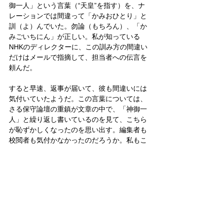
御一人」という言葉（“天皇”を指す）を、ナ
レーションでは間違って「かみおひとり」と
訓（よ）んでいた。勿論（もちろん）、「か
みごいちにん」が正しい。私が知っている
NHKのディレクターに、この訓み方の間違い
だけはメールで指摘して、担当者への伝言を
頼んだ。
すると早速、返事が届いて、彼も間違いには
気付いていたようだ。この言葉については、
さる保守論壇の重鎮が文章の中で、「神御一
人」と繰り返し書いているのを見て、こちら
が恥ずかしくなったのを思い出す。編集者も
校閲者も気付かなかったのだろうか。私もこ
の種の誤りにはくれぐれも注意しよう。
皇室
政治