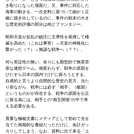
き彫りになった場面だ。又、事件に対応した
海軍の動きを、一次史料に基づいて細かく正
確に描き出しているのに、事件の顛末の大き
な歴史的評価の部分は殆どファンタジー。
昭和天皇が反乱の鎮圧に主導性を発揮して権
威を高めた（これは事実）→天皇の神格化に
繋がった（？）→無謀な戦争へ（？？）。
何ら実証性の無い、余りにも類型的で無茶苦
茶な連想ゲーム。相変わらず、戦争の原因を
ひたすら日本の国内“だけ”に探ろうとする、
自虐的と言うより自閉的な歴史の見方。当た
り前ながら、戦争には必ず「相手」（敵国）
というものがが存在する。戦争の原因を公正
に探る為には、相手との“相互関係”の中で考
える必要がある。
貴重な極秘文書にメディアとして初めて光を
当てた画期的な番組だっただけに、余計ガッ
カリしてしまう。なお、資料に出て来る「上