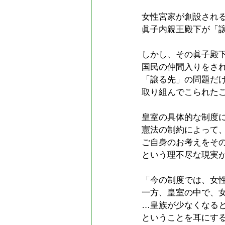
女性宮家が創設され
眞子内親王殿下が「
しかし、その眞子殿
国民の仲間入りをさ
「譲る先」の問題だ
取り組んでこられた
皇室の具体的な制度
憲法の制約によって
ご自身のお考えをそ
という理不尽な現実
「今の制度では、女
一方、皇室の中で、
…皇族が少なくなる
ということを耳にす