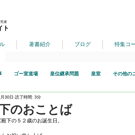
研究者
イト
ル
著書紹介
ブログ
特集コ
事
ゴー宣道場
皇位継承問題
皇室
その他の
1月30日
読了時間: 3分
下のおことば
宮殿下の５２歳のお誕生日。