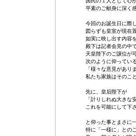
国民の１人として心
平素のご献身に深く
今回のお誕生日に際
図らずも皇室が現在
如実に映し出す内容
殿下は記者会見の中
天皇陛下のご譲位が
次のように仰ってい
「様々な意見があり
私たち家族はそのこ
先に、皇后陛下が
「計りしれぬ大きな
これを可能にして下
と仰った事とまさに
特に「一様に」との