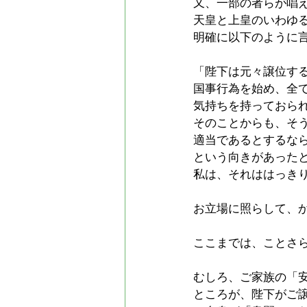
又、一部の者らが唱
天皇と上皇のいわゆる
明確に以下のように
「陛下は元々譲位す
国事行為を始め、全
気持ちを持っておら
そのことからも、そ
適当であるとするな
という向きがあった
私は、それははっき
お立場に照らして、
ここまでは、ことさ
むしろ、ご家族の「
ところが、陛下がご