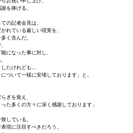
からお祝い申し上げ、
感謝を捧げる。
しての記者会見は、
置かれている厳しい現実を、
を多く含んだ。
で、
可能になった事に対し、
る。
ましたけれども…
とについて一様に安堵しております」と。
安らぎを覚え、
さった多くの方々に深く感謝しております」
一致している。
ご表現に注目すべきだろう。