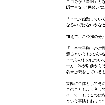
ご自身が「皇嗣」と
隠す事なく“戸惑い”
「それが始動してい
なるのではないかな
加えて、ご公務の分
「（皇太子殿下のご
譲るというものがか
それらのものについ
一方、私が以前から
名誉総裁をしている
実際に全体としてそ
このこともよく考え
そして、もう１つは
という事情もありま