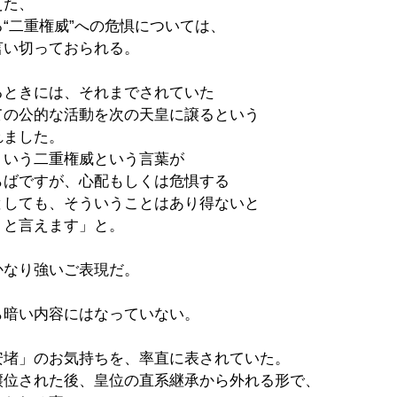
えた、
“二重権威”への危惧については、
言い切っておられる。
るときには、それまでされていた
ての公的な活動を次の天皇に譲るという
れました。
ういう二重権威という言葉が
らばですが、心配もしくは危惧する
としても、そういうことはあり得ないと
りと言えます」と。
かなり強いご表現だ。
ら暗い内容にはなっていない。
安堵」のお気持ちを、率直に表されていた。
譲位された後、皇位の直系継承から外れる形で、