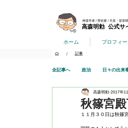
神道学者 / 歴史家 / 天皇・皇室
高森明勅 公式サ
ホーム
プロフィー
/
記事
全記事へ
政治
日々の出来
高森明勅
2017年1
秋篠宮殿
１１月３０日は秋篠