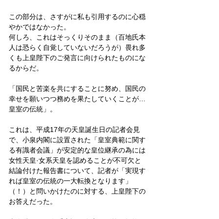
この部分は、さすがに私も引用するのに心穏
やかではなかった。
何しろ、これはそっくりそのまま（百地氏本
人は恐らく自覚していないだろうが）畏れ多
くも上皇陛下のご発言に向けられたものにな
るからだ。
「国民と苦楽を共にすることに努め、国民の
幸せを願いつつ務めを果たしていくことが…
皇室の伝統」。
これは、平成17年の天皇誕生日の記者会見
で、小泉内閣に設置された「皇室典範に関す
る有識者会議」が安定的な皇位継承の為には
女性天皇·女系天皇を認めることが不可欠と
結論付けた報告書について、記者が「実現す
れば皇室の伝統の一大転換となります」
（！）と問いかけたのに対する、上皇陛下の
お答えだった。