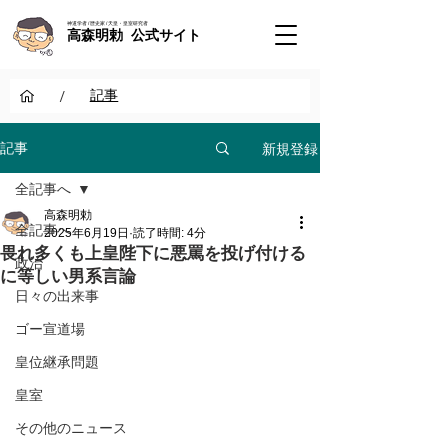
神道学者 / 歴史家 / 天皇・皇室研究者
高森明勅 公式サイト
/
記事
新規登録
記事
全記事へ
高森明勅
全記事へ
2025年6月19日
読了時間: 4分
畏れ多くも上皇陛下に悪罵を投げ付ける
政治
に等しい男系言論
日々の出来事
ゴー宣道場
皇位継承問題
皇室
その他のニュース