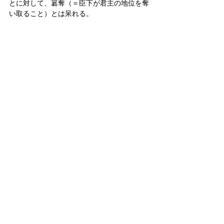
とに対して、簒奪（＝臣下が君主の地位を奪
い取ること）とは呆れる。
それを得意げに紹介する人間の感性も疑う。
更に、同特集には竹田恒泰氏の文章も見え
る。
彼は旧宮家養子縁組プランの首唱者を自任
し、かねて物心つく前の“赤子”のうちに特別
養子縁組するのが「ベスト」と主張してい
る。幸い、同氏には昨年、男子が生まれてい
るらしい。
率先垂範、先ずは自分の長男を養子縁組の第
1候補として名乗りを上げたらどうか。
それをしなければ、これまでの皇位継承問題
を巡る威勢のいい言論は、全て無責任で身勝
手な放言と見られてしまう。名乗りを上げた
うえで、それが「分断」なく国民に受け入れ
られるかどうかを、しっかりと見極めたらよ
い。