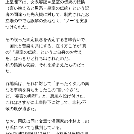
上皇陛下は、女系容認＝皇室の伝統の転換
（言い換えると男系＝皇室の伝統）という記
者の間違った先入観に対して、制約されたお
立場の中でも誤解の余地なく、“ノー”を突き
つけられた。
その誤った固定観念を否定する意味合いで、
「国民と苦楽を共にする」在り方こそが“真
の”「皇室の伝統」というご自身のお考え
を、はっきりと打ち出されたのだ。
私の指摘も勿論、それを踏まえたものだっ
た。
百地氏は、それに対して「まったく次元の異
なる事柄を持ち出したこの“言いぐさ”な
ど、“妄言の典型”」と、悪罵を投げ付けた。
これはさすがに上皇陛下に対して、非礼·不
敬の度が過ぎた。
なお、同氏は同じ文章で漫画家の小林よしの
り氏についても批判している。
だが平成25年6月12日に、小林氏は当時の風