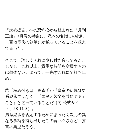
「読売提言」への恐怖心から組まれた『月刊
正論』7月号の特集に、私への名指しの批判
（百地章氏の執筆）が載っていることを教え
て貰った。
そこで、珍しくそれに少し付き合ってみた。
しかし、これ以上、貴重な時間を空費するの
は勿体ない。よって、一先ずこれにて打ち止
め。
⑦「極め付きは、高森氏が『皇室の伝統は男
系継承ではなく、「国民と苦楽を共にする」
こと』と述べていることだ（同·公式サイ
ト、23·11·3）。
男系継承を否定するためにまったく次元の異
なる事柄を持ち出したこの言いぐさなど、妄
言の典型だろう」