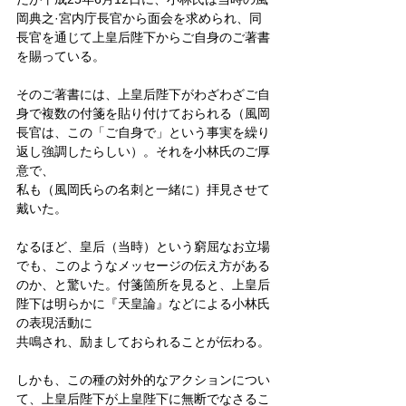
岡典之·宮内庁長官から面会を求められ、同
長官を通じて上皇后陛下からご自身のご著書
を賜っている。
そのご著書には、上皇后陛下がわざわざご自
身で複数の付箋を貼り付けておられる（風岡
長官は、この「ご自身で」という事実を繰り
返し強調したらしい）。それを小林氏のご厚
意で、
私も（風岡氏らの名刺と一緒に）拝見させて
戴いた。
なるほど、皇后（当時）という窮屈なお立場
でも、このようなメッセージの伝え方がある
のか、と驚いた。付箋箇所を見ると、上皇后
陛下は明らかに『天皇論』などによる小林氏
の表現活動に
共鳴され、励ましておられることが伝わる。
しかも、この種の対外的なアクションについ
て、上皇后陛下が上皇陛下に無断でなさるこ