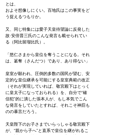
とは、
およそ想像しにくい。百地氏はこの事実をど
う捉えるつもりか。
又、同じ特集には愛子天皇待望論に反発した
故·安倍晋三氏のこんな発言も載せられてい
る（阿比留瑠比氏）。
「悠仁さまから皇位を奪うことになる。それ
は、簒奪（さんだつ）であり、あり得ない」
皇室が願われ、圧倒的多数の国民が望む、安
定的な皇位継承を可能にする皇室典範の改正
（それが実現していれば、敬宮殿下はとっく
に皇太子になっておられる）を、自分で“確
信犯”的に潰した張本人が、もし本気でこん
な発言をしていたとすれば、それこそ神罰も
のの暴言だろう。
天皇陛下のお子さまでいらっしゃる敬宮殿下
が、“親から子へ”と直系で皇位を継がれるこ