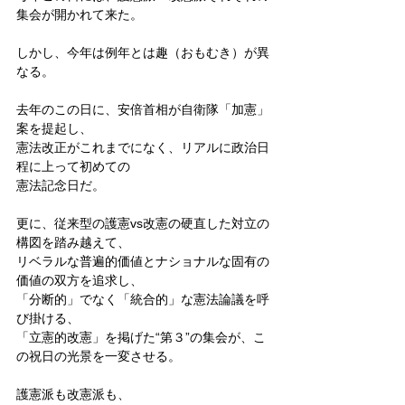
集会が開かれて来た。
しかし、今年は例年とは趣（おもむき）が異
なる。
去年のこの日に、安倍首相が自衛隊「加憲」
案を提起し、
憲法改正がこれまでになく、リアルに政治日
程に上って初めての
憲法記念日だ。
更に、従来型の護憲vs改憲の硬直した対立の
構図を踏み越えて、
リベラルな普遍的価値とナショナルな固有の
価値の双方を追求し、
「分断的」でなく「統合的」な憲法論議を呼
び掛ける、
「立憲的改憲」を掲げた“第３”の集会が、こ
の祝日の光景を一変させる。
護憲派も改憲派も、