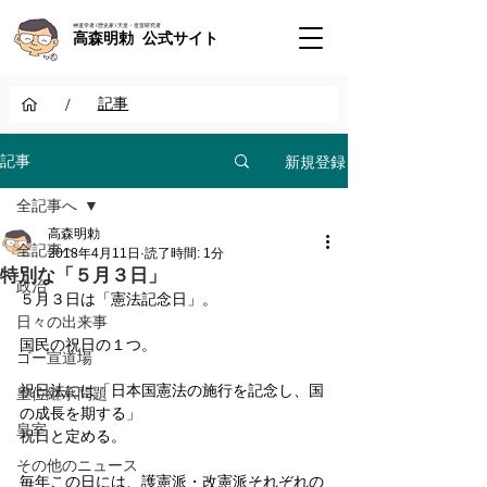
神道学者 / 歴史家 / 天皇・皇室研究者
高森明勅 公式サイト
/
記事
新規登録
記事
全記事へ
高森明勅
全記事へ
2018年4月11日
読了時間: 1分
特別な「５月３日」
政治
５月３日は「憲法記念日」。
日々の出来事
国民の祝日の１つ。
ゴー宣道場
祝日法には「日本国憲法の施行を記念し、国
皇位継承問題
の成長を期する」
皇室
祝日と定める。
その他のニュース
毎年この日には、護憲派・改憲派それぞれの