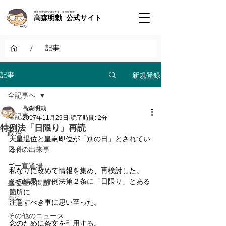
神道学者 / 歴史家 / 天皇・皇室研究者
高森明勅 公式サイト
/
記事
新規登録
記事
全記事へ
高森明勅
全記事へ
2017年11月29日
読了時間: 2分
特例法「日限り」再読
政治
天皇退位と皇嗣即位が「別の日」とされてい
日々の出来事
る件。
ゴー宣道場
私なりに改めて情報を集め、再検討した。
その結果、特例法第２条に「日限り」とある
皇位継承問題
箇所に
皇室
注意すべき事に思い至った。
その他のニュース
念のために条文を引用する。