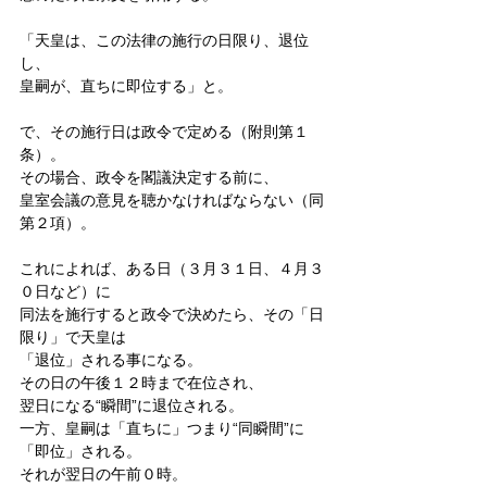
「天皇は、この法律の施行の日限り、退位
し、
皇嗣が、直ちに即位する」と。
で、その施行日は政令で定める（附則第１
条）。
その場合、政令を閣議決定する前に、
皇室会議の意見を聴かなければならない（同
第２項）。
これによれば、ある日（３月３１日、４月３
０日など）に
同法を施行すると政令で決めたら、その「日
限り」で天皇は
「退位」される事になる。
その日の午後１２時まで在位され、
翌日になる“瞬間”に退位される。
一方、皇嗣は「直ちに」つまり“同瞬間”に
「即位」される。
それが翌日の午前０時。