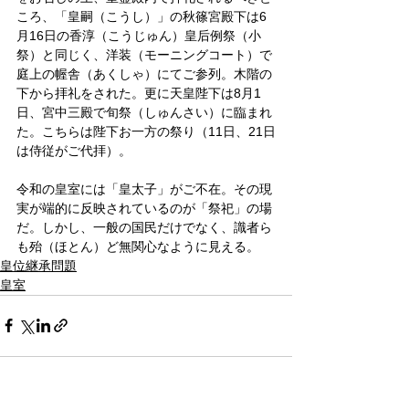
ころ、「皇嗣（こうし）」の秋篠宮殿下は6
月16日の香淳（こうじゅん）皇后例祭（小
祭）と同じく、洋装（モーニングコート）で
庭上の幄舎（あくしゃ）にてご参列。木階の
下から拝礼をされた。更に天皇陛下は8月1
日、宮中三殿で旬祭（しゅんさい）に臨まれ
た。こちらは陛下お一方の祭り（11日、21日
は侍従がご代拝）。
令和の皇室には「皇太子」がご不在。その現
実が端的に反映されているのが「祭祀」の場
だ。しかし、一般の国民だけでなく、識者ら
も殆（ほとん）ど無関心なように見える。
皇位継承問題
皇室