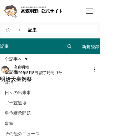
神道学者 / 歴史家 / 天皇・皇室研究者
高森明勅 公式サイト
/
記事
新規登録
記事
全記事へ
高森明勅
全記事へ
2019年8月8日
読了時間: 1分
明治天皇例祭
政治
日々の出来事
ゴー宣道場
皇位継承問題
皇室
その他のニュース