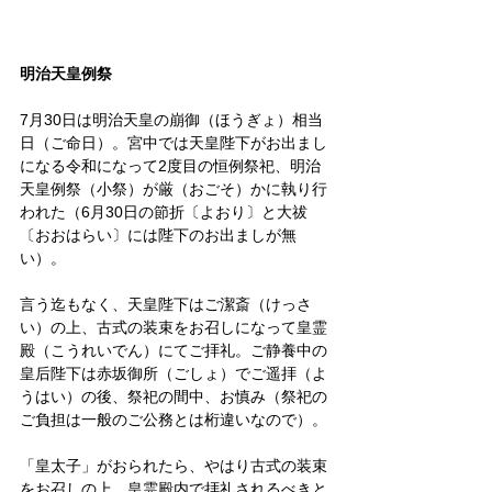
明治天皇例祭
7月30日は明治天皇の崩御（ほうぎょ）相当
日（ご命日）。宮中では天皇陛下がお出まし
になる令和になって2度目の恒例祭祀、明治
天皇例祭（小祭）が厳（おごそ）かに執り行
われた（6月30日の節折〔よおり〕と大祓
〔おおはらい〕には陛下のお出ましが無
い）。
言う迄もなく、天皇陛下はご潔斎（けっさ
い）の上、古式の装束をお召しになって皇霊
殿（こうれいでん）にてご拝礼。ご静養中の
皇后陛下は赤坂御所（ごしょ）でご遥拝（よ
うはい）の後、祭祀の間中、お慎み（祭祀の
ご負担は一般のご公務とは桁違いなので）。
「皇太子」がおられたら、やはり古式の装束
をお召しの上、皇霊殿内で拝礼されるべきと