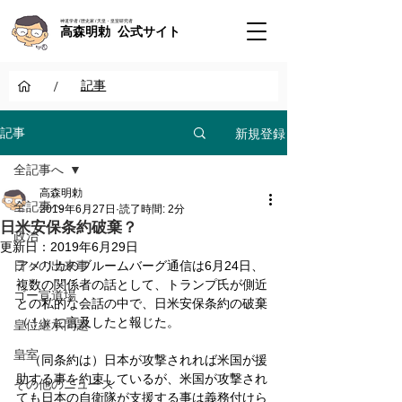
神道学者 / 歴史家 / 天皇・皇室研究者
高森明勅 公式サイト
/
記事
新規登録
記事
全記事へ
高森明勅
全記事へ
2019年6月27日
読了時間: 2分
日米安保条約破棄？
政治
更新日：
2019年6月29日
日々の出来事
アメリカのブルームバーグ通信は6月24日、
複数の関係者の話として、トランプ氏が側近
ゴー宣道場
との私的な会話の中で、日米安保条約の破棄
（！）に言及したと報じた。
皇位継承問題
皇室
「（同条約は）日本が攻撃されれば米国が援
助する事を約束しているが、米国が攻撃され
その他のニュース
ても日本の自衛隊が支援する事は義務付けら