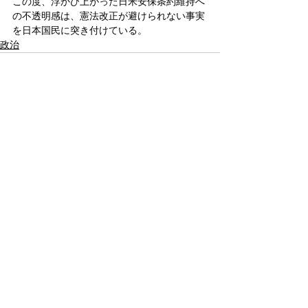
この度、浮かび上がった日米安保条約維持へ
の不透明感は、憲法改正が避けられない事実
を日本国民に突き付けている。
政治
すべて表示
関連記事