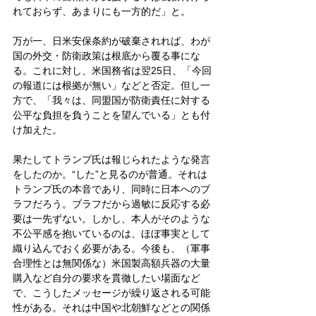
れておらず、あまりにも一方的だ」と。
万が一、日米安保条約が破棄されれば、わが
国の外交・防衛政策は根底から覆る事にな
る。これに対し、米国務省は翌25日、「今回
の報道には根拠が無い」などと否定。但し一
方で、「我々は、同盟国が防衛責任に対する
公平な負担を負うことを望んでいる」とも付
け加えた。
果たしてトランプ氏は報じられたような発言
をしたのか。“した”と見るのが普通。それは
トランプ氏の本音であり、同時に日本へのブ
ラフだろう。ブラフだから過敏に反応する必
要は一先ずない。しかし、本人がそのような
不公平感を抱いているのは、ほぼ事実として
織り込んでおく必要がある。今後も、（軍事
合理性とは無関係な）米国製高額兵器の大量
購入など自分の要求を貫徹したい場面など
で、こうしたメッセージが繰り返される可能
性がある。それは中国や北朝鮮などとの関係