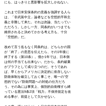
にも、はっきりと悪影響を拡大しかねない。
これまで日米安保条約の意義を強調する人ら
は、「非武装中立」論者などを空想的平和主
義と非難して来た。それは勿論、当たってい
ただろう。しかし一方、同条約がいつまでも
維持されると決めてかかる考え方も、十分
「空想的」だ。
改めて言う迄もなく同条約は、どちらかの国
が「終了」の意思を伝えたら、その1年後に
終了する（第10条）。僅か1年では、日本側
は何の手当ても出来ない。だから、条約破棄
がブラフとして成り立つのだ。そうであれ
ば、早くからアメリカに決定的に依存しない
防衛体制を確立しておく事こそ、唯一の“空
想的でない”防衛問題への対処の仕方だろ
う。その為には事実上、個別的自衛権すら縛
っている憲法9条2項「戦力」不保持規定を改
める事が、前提として欠かせない。