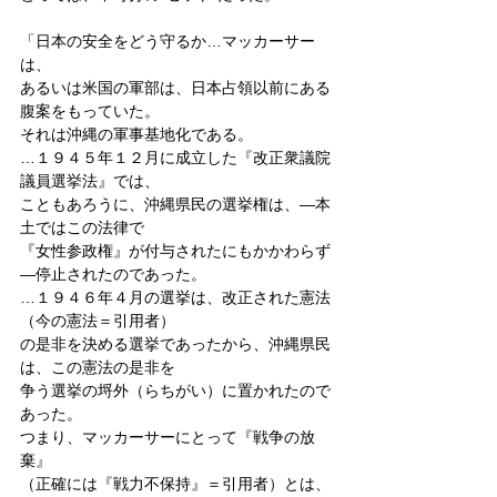
「日本の安全をどう守るか…マッカーサー
は、
あるいは米国の軍部は、日本占領以前にある
腹案をもっていた。
それは沖縄の軍事基地化である。
…１９４５年１２月に成立した『改正衆議院
議員選挙法』では、
こともあろうに、沖縄県民の選挙権は、―本
土ではこの法律で
『女性参政権』が付与されたにもかかわらず
―停止されたのであった。
…１９４６年４月の選挙は、改正された憲法
（今の憲法＝引用者）
の是非を決める選挙であったから、沖縄県民
は、この憲法の是非を
争う選挙の埒外（らちがい）に置かれたので
あった。
つまり、マッカーサーにとって『戦争の放
棄』
（正確には『戦力不保持』＝引用者）とは、