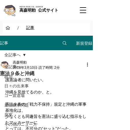
神道学者 / 歴史家 / 天皇・皇室研究者
高森明勅 公式サイト
/
記事
新規登録
記事
全記事へ
高森明勅
全記事へ
2018年3月10日
読了時間: 2分
憲法９条と沖縄
政治
護憲論者に問いたい。
日々の出来事
沖縄を見捨てるのか、と。
ゴー宣道場
憲法９条の「戦力不保持」規定と沖縄の軍事
皇位継承問題
基地化は、
皇室
少なくとも同趣旨を憲法に盛り込む指示をし
たマッカーサーに
その他のニュース
とっては、不可分の“セット”だった。