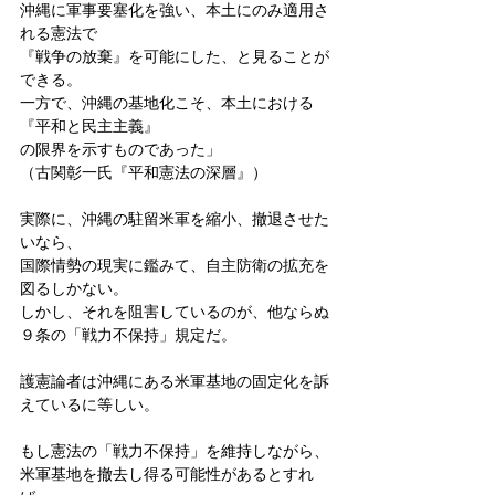
沖縄に軍事要塞化を強い、本土にのみ適用さ
れる憲法で
『戦争の放棄』を可能にした、と見ることが
できる。
一方で、沖縄の基地化こそ、本土における
『平和と民主主義』
の限界を示すものであった」
（古関彰一氏『平和憲法の深層』）
実際に、沖縄の駐留米軍を縮小、撤退させた
いなら、
国際情勢の現実に鑑みて、自主防衛の拡充を
図るしかない。
しかし、それを阻害しているのが、他ならぬ
９条の「戦力不保持」規定だ。
護憲論者は沖縄にある米軍基地の固定化を訴
えているに等しい。
もし憲法の「戦力不保持」を維持しながら、
米軍基地を撤去し得る可能性があるとすれ