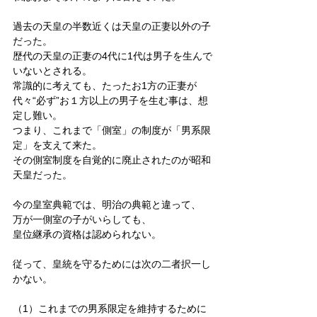
過去の天皇の半数近くは天皇の正妻以外の子
だった。
歴代の天皇の正妻の4代に1代は男子を生んで
いないとされる。
常識的に考えても、たったお1方の正妻が
代々“必ず”お１方以上の男子を生む事は、想
定し難い。
つまり、これまで「側室」の制度が「男系限
定」を支えて来た。
その側室制度を自覚的に廃止されたのが昭和
天皇だった。
今の皇室典範では、明治の典範と違って、
万が一側室の子がいらしても、
皇位継承の資格は認められない。
従って、皇統を守るためには次の二者択一し
かない。
（1）これまでの男系限定を維持するために