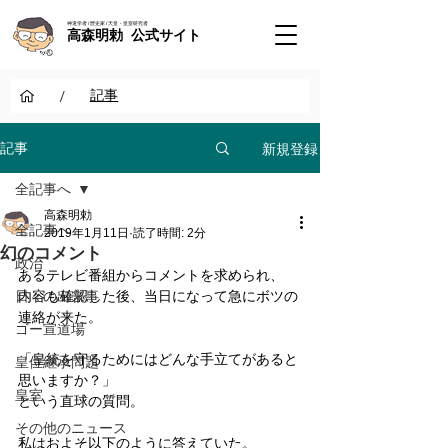
神道学者 / 歴史家 / 天皇・皇室研究者
高森明勅 公式サイト
/
記事
新規登録
記事
全記事へ
高森明勅
全記事へ
2019年1月11日
読了時間: 2分
幻のコメント
政治
あるテレビ番組からコメントを求められ、
日々の出来事
内容も確認した後、当日になって急にボツの
連絡が来た。
ゴー宣道場
「皇統を守るためにはどんな手立てがあると
皇位継承問題
思いますか？」
皇室
という直球の質問。
その他のニュース
私はおよそ以下のように答えていた。