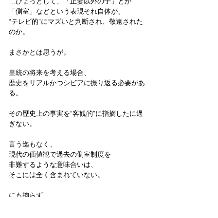
…ひょっとして、「正妻以外の子」とか
「側室」などという表現それ自体が、
“テレビ的”にマズいと判断され、敬遠された
のか。
まさかとは思うが。
皇統の将来を考える場合、
歴史をリアルかつシビアに振り返る必要があ
る。
その歴史上の事実を“客観的”に指摘したに過
ぎない。
言う迄もなく、
現代の価値観で過去の側室制度を
非難するような意味合いは、
そこには全く含まれていない。
にも拘らず、
こうした表現まで神経質にタブー視して、
排除されてしまうとすれば、