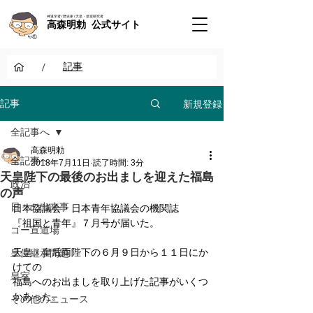
神道学者 / 歴史家 / 天皇・皇室研究者
高森明勅 公式サイト
/
記事
新規登録
記事
全記事へ
高森明勅
全記事へ
2018年7月11日
読了時間: 3分
天皇陛下の最後のお出ましを迎えた福島
政治
の声
日々の出来事
日本協議会・日本青年協議会の機関誌
『祖国と青年』７月号が届いた。
ゴー宣道場
天皇・皇后両陛下の６月９日から１１日にか
皇位継承問題
けての
皇室
福島へのお出ましを取り上げた記事がいくつ
かあった。
その他のニュース