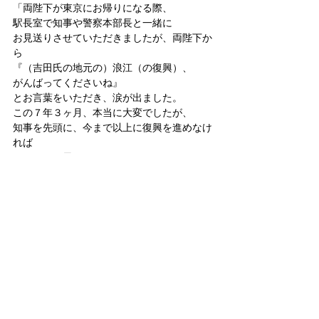
「両陛下が東京にお帰りになる際、
駅長室で知事や警察本部長と一緒に
お見送りさせていただきましたが、両陛下か
ら
『（吉田氏の地元の）浪江（の復興）、
がんばってくださいね』
とお言葉をいただき、涙が出ました。
この７年３ヶ月、本当に大変でしたが、
知事を先頭に、今まで以上に復興を進めなけ
れば
いけないと思いました」
「両陛下から『子供たちが早く帰ってきてく
れて、
復興が進むといいですね』というお言葉もい
ただきました。
子供たちが安心して暮らせる福島を築き上げ
ることが、
両陛下の一番の願いであり、それはまた、
私たち県民の一番の願いでもあります」