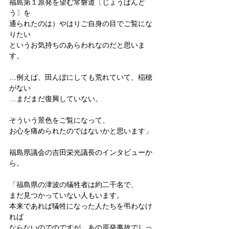
福島第１原発を望む常磐道〔じょうばんど
う〕を
通られたのは）やはりご自身の目でご覧にな
りたい
というお気持ちのあらわれなのだと思いま
す。
…例えば、田んぼにしても荒れていて、稲穂
がない
…まだまだ復興していない。
そういう景色をご覧になって、
お心を痛められたのではないかと思います」
福島県議会の吉田栄光議長のインタビューか
ら。
「福島県の津波の犠牲者は約二千名で、
まだ見つかっていない人もいます。
本来であれば犠牲になった人たちを弔わなけ
れば
ならないのでのですが、あの原発事故でしっ