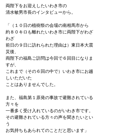
両陛下をお迎えしたいわき市の
清水敏男市長のインタビューから。
「（１０日の植樹祭の会場の南相馬市から
約８０キロも離れたいわき市に両陛下がわざ
わざ
前日の９日に訪れられた理由は）東日本大震
災後、
両陛下の福島ご訪問は今回で６回目になりま
すが、
これまで（その６回の中で）いわき市にお越
しいただいた
ことはありませんでした。
また、福島第１原発の事故で避難されている
方々を
一番多く受け入れているのがいわき市です。
その避難されている方々の声を聞きたいとい
う
お気持ちもあられてのことだと思います」