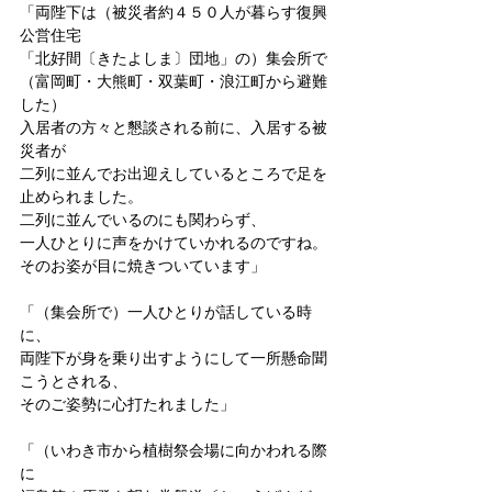
「両陛下は（被災者約４５０人が暮らす復興
公営住宅
「北好間〔きたよしま〕団地」の）集会所で
（富岡町・大熊町・双葉町・浪江町から避難
した）
入居者の方々と懇談される前に、入居する被
災者が
二列に並んでお出迎えしているところで足を
止められました。
二列に並んでいるのにも関わらず、
一人ひとりに声をかけていかれるのですね。
そのお姿が目に焼きついています」
「（集会所で）一人ひとりが話している時
に、
両陛下が身を乗り出すようにして一所懸命聞
こうとされる、
そのご姿勢に心打たれました」
「（いわき市から植樹祭会場に向かわれる際
に