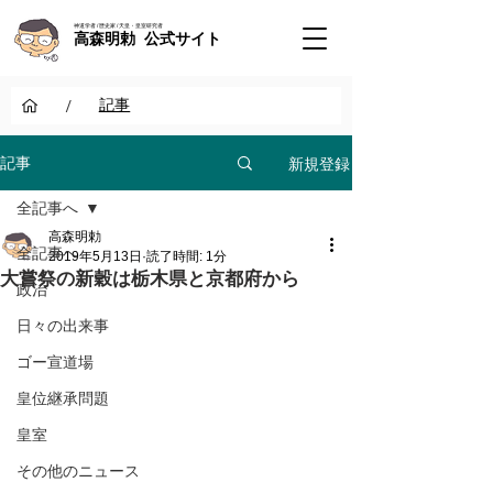
神道学者 / 歴史家 / 天皇・皇室研究者
高森明勅 公式サイト
/
記事
新規登録
記事
全記事へ
高森明勅
全記事へ
2019年5月13日
読了時間: 1分
大嘗祭の新穀は栃木県と京都府から
政治
日々の出来事
ゴー宣道場
皇位継承問題
皇室
その他のニュース