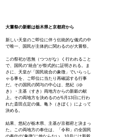
大嘗祭の新穀は栃木県と京都府から
新しい天皇のご即位に伴う伝統的な儀式の中
で唯一、国民が主体的に関わるのが大嘗祭。
この祭祀が恙無（つつがな）く行われること
で、国民の“統合”が祭式的に証明される。ま
さに、天皇が「国民統合の象徴」でいらっし
ゃる事を、ご即位に当たり再確認する行事
だ。その国民の関与の中心は、悠紀（ゆ
き）・主基（すき）両地方からの新穀の献
上。その両地方を決めるのが5月13日に行わ
れた斎田点定の儀。亀卜（きぼく）によって
決める。
結果、悠紀が栃木県、主基が京都府と決まっ
た。この両地方の奉仕は、「令和」の全国民
の奉仕の“象徴”に他ならない。10月には新穀