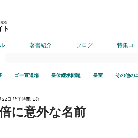
研究者
イト
ル
著書紹介
ブログ
特集コ
事
ゴー宣道場
皇位継承問題
皇室
その他の
月22日
読了時間: 1分
倍に意外な名前