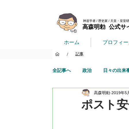
神道学者 / 歴史家 / 天皇・皇室
高森明勅 公式サ
ホーム
プロフィー
/
記事
全記事へ
政治
日々の出来
高森明勅
2019年5
ポスト安