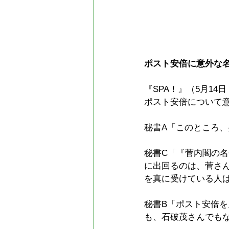
ポスト安倍に意外な
『SPA！』（5月1
ポスト安倍について
秘書A「このところ
秘書C「『菅内閣の
に出回るのは、菅さ
を真に受けている人
秘書B「ポスト安倍
も、石破茂さんでも