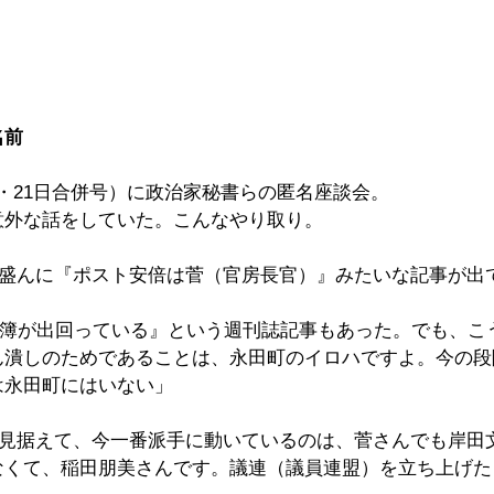
名前
4日・21日合併号）に政治家秘書らの匿名座談会。
意外な話をしていた。こんなやり取り。
、盛んに『ポスト安倍は菅（官房長官）』みたいな記事が出
名簿が出回っている』という週刊誌記事もあった。でも、こ
ん潰しのためであることは、永田町のイロハですよ。今の段
は永田町にはいない」
を見据えて、今一番派手に動いているのは、菅さんでも岸田
なくて、稲田朋美さんです。議連（議員連盟）を立ち上げた