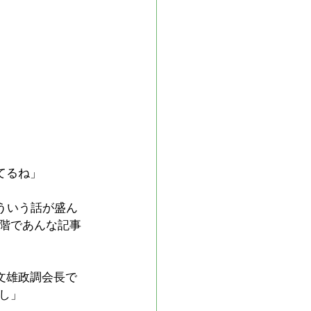
てるね」
ういう話が盛ん
階であんな記事
文雄政調会長で
し」