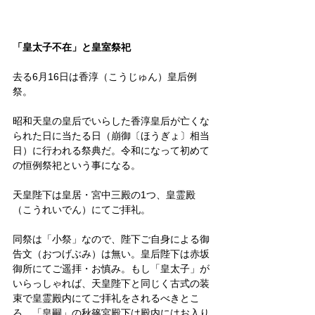
「皇太子不在」と皇室祭祀
去る6月16日は香淳（こうじゅん）皇后例
祭。
昭和天皇の皇后でいらした香淳皇后が亡くな
られた日に当たる日（崩御〔ほうぎょ〕相当
日）に行われる祭典だ。令和になって初めて
の恒例祭祀という事になる。
天皇陛下は皇居・宮中三殿の1つ、皇霊殿
（こうれいでん）にてご拝礼。
同祭は「小祭」なので、陛下ご自身による御
告文（おつげぶみ）は無い。皇后陛下は赤坂
御所にてご遥拝・お慎み。もし「皇太子」が
いらっしゃれば、天皇陛下と同じく古式の装
束で皇霊殿内にてご拝礼をされるべきとこ
ろ、「皇嗣」の秋篠宮殿下は殿内にはお入り