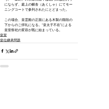
にならず、庭上の幄舎（あくしゃ）にてモー
ニングコートで参列されたにとどまった。
この場合、皇霊殿の正面にある木製の階段の
下からのご拝礼になる。“皇太子不在”による
皇室祭祀の変容が既に始まっている。
皇室
皇位継承問題
すべて表示
関連記事