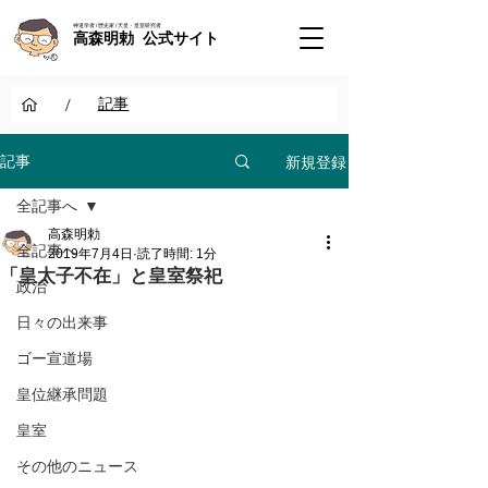
神道学者 / 歴史家 / 天皇・皇室研究者
高森明勅 公式サイト
/
記事
新規登録
記事
全記事へ
高森明勅
全記事へ
2019年7月4日
読了時間: 1分
「皇太子不在」と皇室祭祀
政治
日々の出来事
ゴー宣道場
皇位継承問題
皇室
その他のニュース