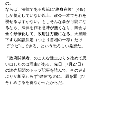
の。
ならば、法律である典範に“終身在位”（4条）
しか規定していない以上、政令一本でそれを
覆せるはずがない。もしそんな事が可能にな
るなら、法律を作る意味が無くなり、国会は
全く形骸化して、政府は万能になる。天皇陛
下すら閣議決定（つまり首相の一存）だけ
で“クビ”にできる、という恐ろしい発想だ。
「政府関係者」のこんな迷走ぶりを改めて思
い出したのは理由がある。先日（7月27日）
の読売新聞のトップ記事を読んで、その迷走
ぶりが相変わらず“健在”なのに、眉を顰（ひ
そ）めざるを得なかったからだ。
皇室
政治
皇位継承問題