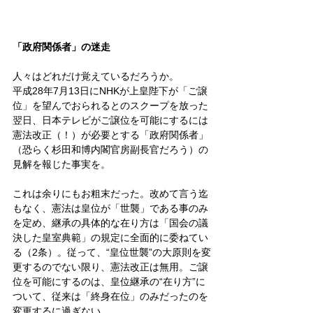
「政府関係者」の迷走
人々はどれだけ覚えているだろうか。
平成28年7月13日にNHKが上皇陛下が「ご譲
位」を望んでおられるとのスクープを放った
翌日、日本テレビがご譲位を可能にするには
憲法改正（！）が必要とする「政府関係者」
（恐らく杉田和博内閣官房副長官だろう）の
見解を報じた事実を。
これは余りにもお粗末だった。改めて言う迄
もなく、憲法は皇位が「世襲」である事のみ
を定め、継承の具体的な在り方は「国会の議
決した皇室典範」の規定に全面的に委ねてい
る（2条）。従って、“皇位世襲”の大原則を変
更するのでない限り、憲法改正は無用。ご譲
位を可能にするのは、皇位継承の“在り方”に
ついて、従来は「終身在位」のみだったのを
変更するに過ぎない。