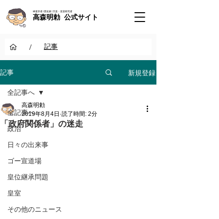
神道学者 / 歴史家 / 天皇・皇室研究者
高森明勅 公式サイト
/
記事
新規登録
記事
全記事へ
高森明勅
全記事へ
2019年8月4日
読了時間: 2分
「政府関係者」の迷走
政治
日々の出来事
ゴー宣道場
皇位継承問題
皇室
その他のニュース