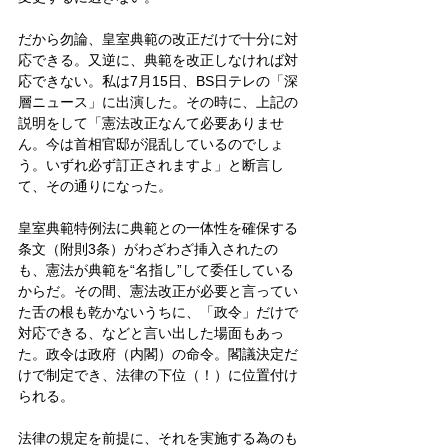
だから勿論、皇室典範の改正だけで十分に対
応できる。又逆に、典範を改正しなければ対
応できない。私は7月15日、BS日テレの「深
層ニュース」に出演した。その時に、上記の
説明をして「憲法改正なんて必要ありませ
ん。今は首相官邸が混乱しているのでしょ
う。いずれ必ず訂正されますよ」と断言し
て、その通りになった。
皇室典範特例法に典範との一体性を確保する
条文（附則3条）がわざわざ挿入されたの
も、憲法が典範を“名指し”して委任している
からだ。その間、憲法改正が必要と言ってい
た舌の根も乾かないうちに、「政令」だけで
対応できる、などと言い出した場面もあっ
た。政令は政府（内閣）の命令。閣議決定だ
けで制定でき、法律の下位（！）に位置付け
られる。
法律の規定を前提に、それを実施する為のも